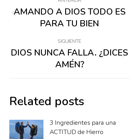
ANTERIOR
entre
AMANDO A DIOS TODO ES
Publicación
PARA TU BIEN
anterior:
publicaciones
SIGUIENTE
DIOS NUNCA FALLA. ¿DICES
Publicación
AMÉN?
siguiente:
Related posts
3 Ingredientes para una
ACTITUD de Hierro