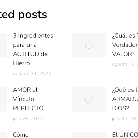
ted posts
3 Ingredientes
¿Cuál es
para una
Verdader
ACTITUD de
VALOR?
Hierro
agosto 18,
octubre 31, 2022
AMOR el
¿Qué es l
Vínculo
ARMADU
PERFECTO
DIOS?
julio 28, 2022
julio 13, 20
Cómo
El ÚNIC