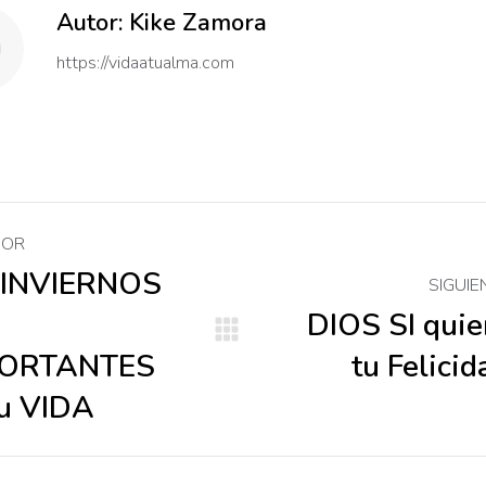
Autor:
Kike Zamora
https://vidaatualma.com
vegación
IOR
re
 INVIERNOS
SIGUIE
DIOS SI quie
cación
Publicación
licaciones
PORTANTES
tu Felicid
or:
siguiente:
tu VIDA