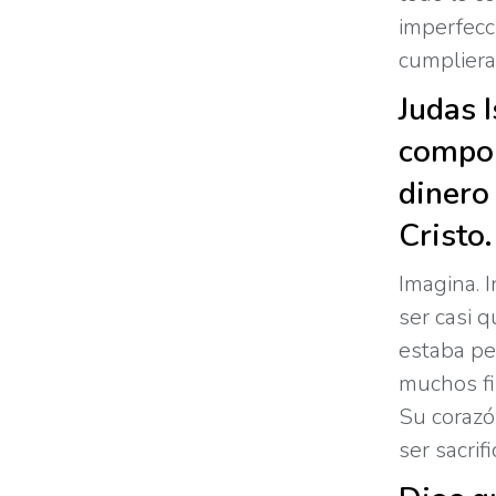
imperfecc
cumpliera
Judas I
compor
dinero
Cristo.
Imagina. 
ser casi 
estaba pe
muchos fi
Su corazó
ser sacrif