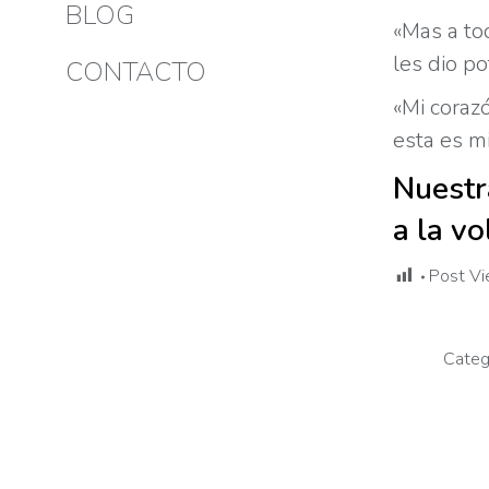
BLOG
«Mas a to
les dio p
CONTACTO
«Mi coraz
esta es m
Nuestr
a la v
Post Vi
Categ