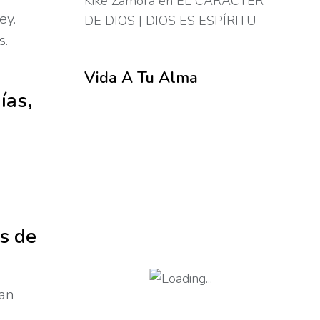
Kike Zamora
en
EL CARÁCTER
ey.
DE DIOS | DIOS ES ESPÍRITU
s.
Vida A Tu Alma
ías,
s de
ran