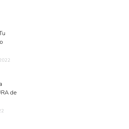
 Tu
o
 2022
a
RA de
22
O