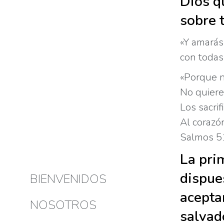
Dios q
sobre 
«Y amarás 
con todas
«Porque no
No quiere
Los sacrif
Al corazón
Salmos 5
La pri
dispue
BIENVENIDOS
acepta
NOSOTROS
salvad