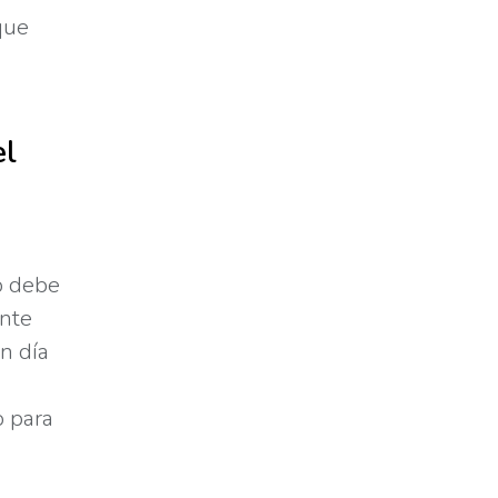
que
el
ro debe
ente
n día
o para