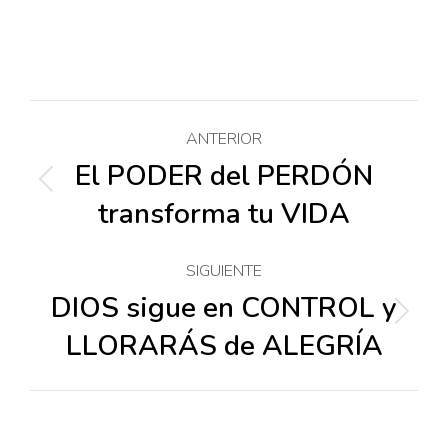
Navegación
ANTERIOR
entre
El PODER del PERDÓN
Publicación
transforma tu VIDA
anterior:
publicaciones
SIGUIENTE
DIOS sigue en CONTROL y
Publicación
LLORARÁS de ALEGRÍA
siguiente: