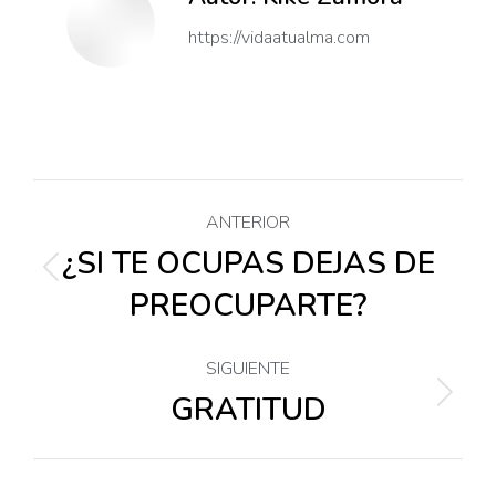
https://vidaatualma.com
Navegación
ANTERIOR
entre
¿SI TE OCUPAS DEJAS DE
Publicación
PREOCUPARTE?
anterior:
publicaciones
SIGUIENTE
GRATITUD
Publicación
siguiente: