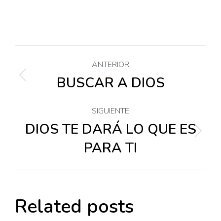
Navegación
ANTERIOR
entre
BUSCAR A DIOS
Publicación
anterior:
publicaciones
SIGUIENTE
DIOS TE DARÁ LO QUE ES
Publicación
PARA TI
siguiente:
Related posts