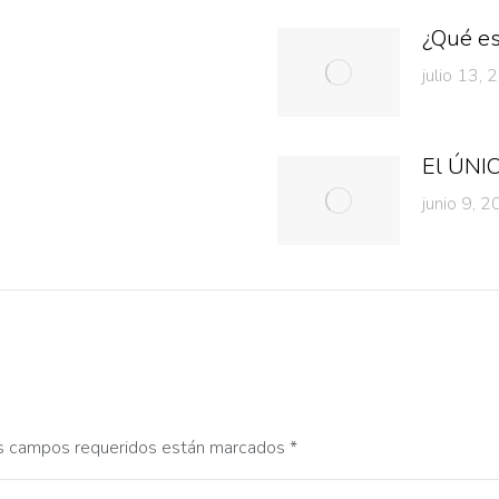
¿Qué e
julio 13,
El ÚN
junio 9, 
 Los campos requeridos están marcados
*