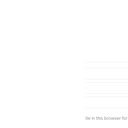
Nombre *
Correo electrónico *
Sitio web
Save my name, email, and website in this browser for