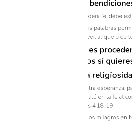
recibir promesas y bendicione
Esta fe, para que sea verdadera fe, debe es
«Si permanecéis en mí, y mis palabras perm
«Jesús le dijo: Si puedes creer, al que cree 
Primero, obedecer es proceder 
salvador. Escríbenos si quier
Y luego es evitar la religiosi
«Él creyó en esperanza contra esperanza, pa
descendencia. Y no se debilitó en la fe al c
la matriz de Sara.» Romanos 4:18-19
Cristo no pudo hacer muchos milagros en Na
Mateo 13:58