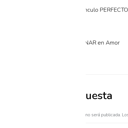
AMOR el Vínculo PERFECTO
julio 28, 2022
Cómo CAMINAR en Amor
junio 29, 2022
Deja una respuesta
Tu dirección de correo electrónico no será publicada.
Comentario