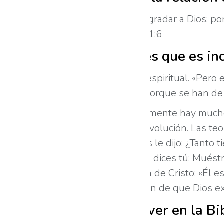
«Pero sin fe es imposible agradar a Dios; p
que le buscan.» Hebreos 11:6
El punto con la fe es que es i
Porque está en el mundo espiritual. «Pero e
y no las puede entender, porque se han de d
Como médico sé que tristemente hay muchos 
creen en la TEORÍA de la evolución. Las teo
Lo que pasa es que : «Jesús le dijo: ¿Tanto
visto al Padre; ¿cómo, pues, dices tú: Mués
Y esto se afirma en la Biblia de Cristo: «Él 
hemos tenido comprobación de que Dios exist
Y lo que podemos ver en la Bib