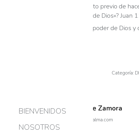
Sin embargo, en el momento previo de hacer 
que
si
crees
verás la gloria de Dios»? Juan 
La falta de fe nos aleja del poder de Dios 
ilimitado.
Post Views:
2.535
Categoría:
D
Autor:
Kike Zamora
BIENVENIDOS
https://vidaatualma.com
NOSOTROS