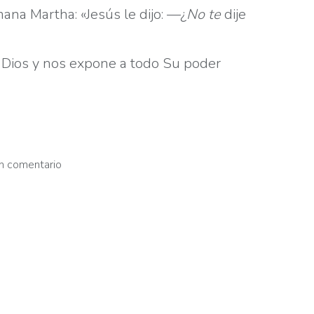
ana Martha: «Jesús le dijo: —¿
No
te
dije
 a Dios y nos expone a todo Su poder
n comentario