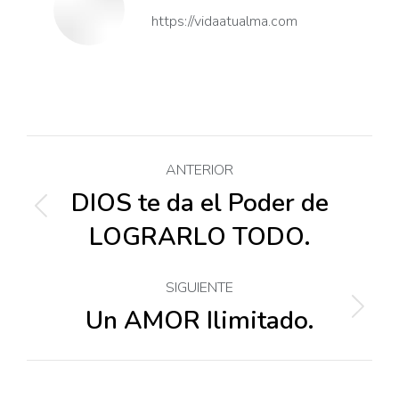
https://vidaatualma.com
Navegación
ANTERIOR
entre
DIOS te da el Poder de
Publicación
LOGRARLO TODO.
anterior:
publicaciones
SIGUIENTE
Un AMOR Ilimitado.
Publicación
siguiente: