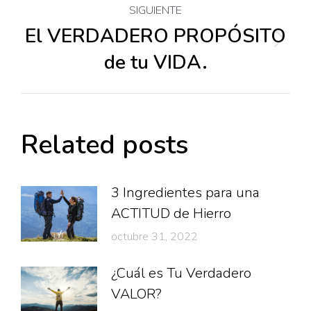
publicaciones
SIGUIENTE
El VERDADERO PROPÓSITO
Publicación
de tu VIDA.
siguiente:
Related posts
3 Ingredientes para una
ACTITUD de Hierro
octubre 31, 2022
¿Cuál es Tu Verdadero
VALOR?