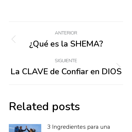
Navegación
ANTERIOR
entre
¿Qué es la SHEMA?
Publicación
anterior:
publicaciones
SIGUIENTE
La CLAVE de Confiar en DIOS
Publicación
siguiente:
Related posts
3 Ingredientes para una