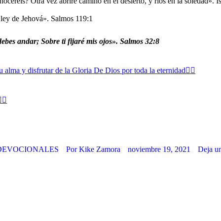
oceréis? Otra vez abriré camino en el desierto, y ríos en la soledad». I
 ley de Jehová». Salmos 119:1
ebes andar; Sobre ti fijaré mis ojos». Salmos 32:8
u alma y disfrutar de la Gloria De Dios por toda la eternidad👈🏻
🏻
DEVOCIONALES
Por
Kike Zamora
noviembre 19, 2021
Deja u