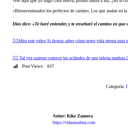
«He aquí que yo hago cosa nueva; pronto saldrá a luz; ¿no la con
.
«Bienaventurados los perfectos de camino, Los que andan en la
.
Dios dice:
«Te haré entender, y te enseñaré el camino en que d
👉🏻Mira este video Si deseas saber cómo tener vida eterna para t
👉🏻 Tal vez quieras conocer las actitudes de una iglesia madura 
Post Views:
837
Categoría:
Autor:
Kike Zamora
https://vidaatualma.com