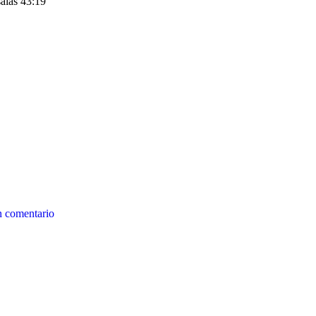
saías 43:19
n comentario