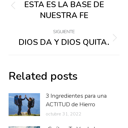
entre
ESTA ES LA BASE DE
Publicación
NUESTRA FE
anterior:
publicaciones
SIGUIENTE
DIOS DA Y DIOS QUITA.
Publicación
siguiente:
Related posts
3 Ingredientes para una
ACTITUD de Hierro
octubre 31, 2022