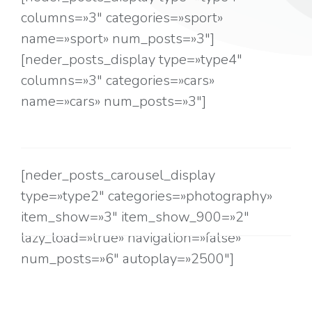
columns=»3″ categories=»sport»
name=»sport» num_posts=»3″]
[neder_posts_display type=»type4″
columns=»3″ categories=»cars»
name=»cars» num_posts=»3″]
[neder_posts_carousel_display
type=»type2″ categories=»photography»
item_show=»3″ item_show_900=»2″
lazy_load=»true» navigation=»false»
num_posts=»6″ autoplay=»2500″]