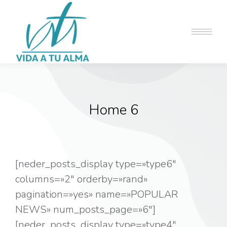
Home 6
[neder_posts_display type=»type6″
columns=»2″ orderby=»rand»
pagination=»yes» name=»POPULAR
NEWS» num_posts_page=»6″]
[neder_posts_display type=»type4″