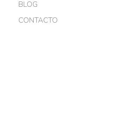
BLOG
CONTACTO
Nulla amet quadro
Item design
,
Logo design
Por
Kike Zamora
marzo
Lorem ipsum amet – nullam arcu tempus