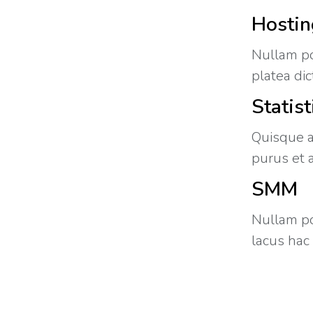
Hostin
Nullam po
platea di
Statist
Quisque a
purus et 
SMM
Nullam po
lacus hac