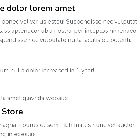
ve dolor lorem amet
 donec vel varius esteu! Suspendisse nec vulputate 
Class aptent conubia nostra, per inceptos himenaeos
spendisse nec vulputate nulla iaculis eu potenti.
um nulla dolor increased in 1 year!
lla amet glavrida website​
 Store
agna – purus et sem nibh mattis nunc vel auctor.
c, in egestas!