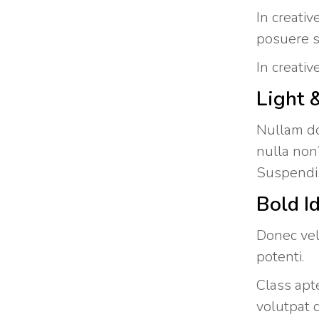
In creativ
posuere sa
In creativ
Light 
Nullam do
nulla non?
Suspendis
Bold I
Donec vel
potenti.
Class apte
volutpat 