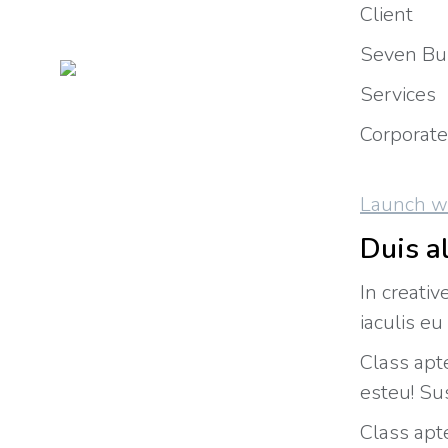
Client
Seven Bu
Services
Corporate
Launch w
Duis a
In creati
iaculis eu
Class apte
esteu! Su
Class apt