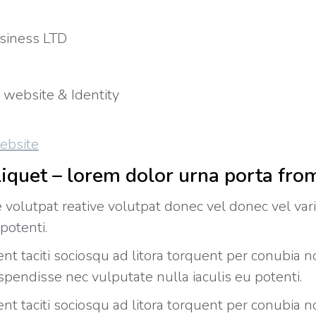
siness LTD
 website & Identity
ebsite
liquet – lorem dolor urna porta from
ve volutpat reative volutpat donec vel donec vel va
 potenti.
nt taciti sociosqu ad litora torquent per conubia n
spendisse nec vulputate nulla iaculis eu potenti.
ent taciti sociosqu ad litora torquent per conubia 